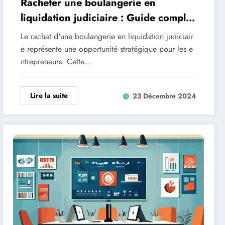
Racheter une boulangerie en
liquidation judiciaire : Guide complet
pour reussir son projet de reprise
Le rachat d'une boulangerie en liquidation judiciair
e représente une opportunité stratégique pour les e
ntrepreneurs. Cette…
Lire la suite
23 Décembre 2024