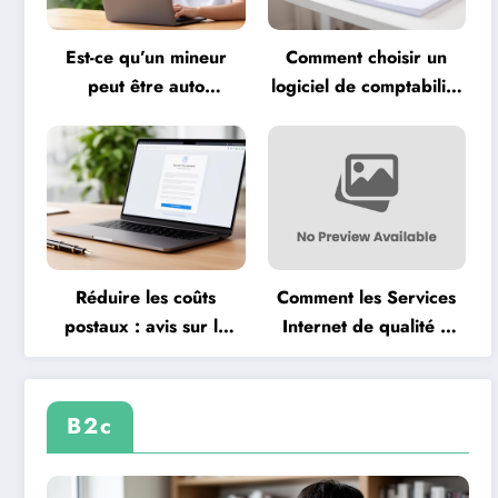
Est-ce qu’un mineur
Comment choisir un
peut être auto
logiciel de comptabilité
entrepreneur ?
gratuit pour
Conditions et
professionnels
démarches légales
expliquées
Réduire les coûts
Comment les Services
postaux : avis sur la
Internet de qualité à
solution d’envoi de
Bessières avec Click
lettre recommandée en
Internet réduisent la
ligne
fracture numérique
B2c
locale