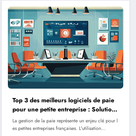
Top 3 des meilleurs logiciels de paie
pour une petite entreprise : Solutions
francaises conformes
La gestion de la paie représente un enjeu clé pour l
es petites entreprises françaises. L'utilisation…