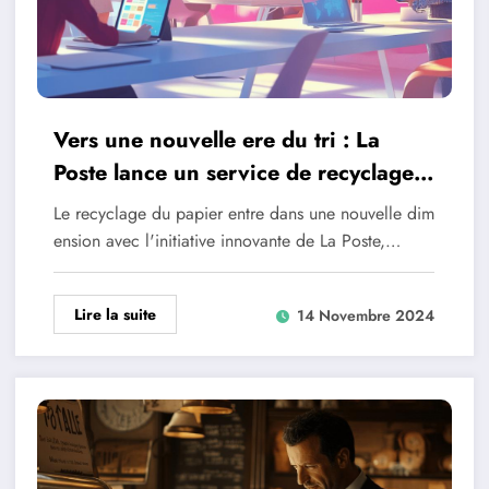
Vers une nouvelle ere du tri : La
Poste lance un service de recyclage
de papiers qui seduit les
Le recyclage du papier entre dans une nouvelle dim
professionnels
ension avec l'initiative innovante de La Poste,…
Lire la suite
14 Novembre 2024